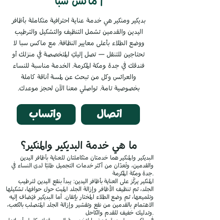
| ماكس سبا
بديكير ومنكير هي خدمة عناية احترافية متكاملة بأظافر
اليدين والقدمين تشمل التنظيف والتشكيل والترطيب
ووضع الطلاء بأعلى معايير النظافة. مع ماكس سبا لا
تحتاجين للتنقل — تصل إليكِ المتخصصة في منزلك أو
فندقك في جدة ومكة المكرمة. الخدمة مناسبة للنساء
والعرائس وكل من تبحث عن لمسة أناقة كاملة
بخصوصية تامة. تواصلي معنا الآن لحجز موعدك.
اتصال
واتساب
ما هي خدمة البديكير والمنكير؟
البديكير والمنكير هما خدمتان متكاملتان للعناية بأظافر اليدين
والقدمين، وتُعدّان من أكثر خدمات التجميل طلبًا لدى النساء في
جدة ومكة المكرمة.
المنكير يركّز على العناية بأظافر اليدين: يبدأ بنقع اليدين لترطيب
الجلد، ثم تنظيف الأظافر وإزالة الجلد الميت حول حوافها، تشكيلها
وتلميعها، ثم وضع الطلاء المختار بإتقان. أما البديكير فيُضاف إليه
الاهتمام بالقدمين من نقع وتقشير وإزالة الجلد المتصلب بالكعب،
وتدليك خفيف للقدم والكاحل.