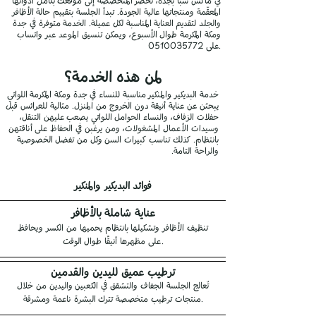
في ماكس سبا بجدة، تحضر المتخصصة إلى موقعك بكامل أدواتها
المعقّمة ومنتجاتها عالية الجودة. تبدأ الجلسة بتقييم حالة الأظافر
والجلد لتقديم العناية المناسبة لكل عميلة. الخدمة متوفرة في جدة
ومكة المكرمة طوال الأسبوع، ويمكن تنسيق الموعد عبر واتساب
.
على
0510035772
لمن هذه الخدمة؟
خدمة البديكير والمنكير مناسبة للنساء في جدة ومكة المكرمة اللواتي
يبحثن عن عناية أنيقة دون الخروج من المنزل. مثالية للعرائس قبل
حفلات الزفاف، والنساء الحوامل اللواتي يصعب عليهن التنقل،
وسيدات الأعمال المشغولات، ومن يرغبن في الحفاظ على أناقتهن
بانتظام. كذلك تناسب كبيرات السن وكل من تفضل الخصوصية
والراحة التامة.
فوائد البديكير والمنكير
عناية شاملة بالأظافر
تنظيف الأظافر وتشكيلها بانتظام يحميها من الكسر ويحافظ
على مظهرها أنيقًا طوال الوقت.
ترطيب عميق لليدين والقدمين
تُعالج الجلسة الجفاف والتشقق في الكعبين واليدين من خلال
منتجات ترطيب متخصصة تترك البشرة ناعمة ومشرقة.