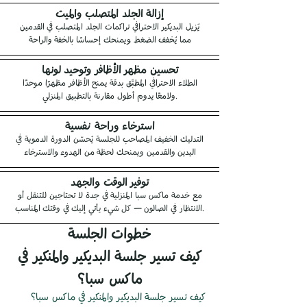
إزالة الجلد المتصلب والميت
يُزيل البديكير الاحترافي تراكمات الجلد المتصلب في القدمين
مما يُخفف الضغط ويمنحك إحساسًا بالخفة والراحة
تحسين مظهر الأظافر وتوحيد لونها
الطلاء الاحترافي المطبَّق بدقة يمنح الأظافر مظهرًا موحدًا
ولامعًا يدوم أطول مقارنة بالتطبيق المنزلي.
استرخاء وراحة نفسية
التدليك الخفيف المصاحب للجلسة يُحسّن الدورة الدموية في
اليدين والقدمين ويمنحك لحظة من الهدوء والاسترخاء
توفير الوقت والجهد
مع خدمة ماكس سبا المنزلية في جدة لا تحتاجين للتنقل أو
الانتظار في الصالون — كل شيء يأتي إليك في وقتك المناسب.
خطوات الجلسة
كيف تسير جلسة البديكير والمنكير في
ماكس سبا؟
كيف تسير جلسة البديكير والمنكير في ماكس سبا؟