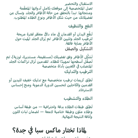
الاستقبال والتحضير
تصل المتخصصة إلى موقعك بكامل أدواتها المعقّمة
ومنتجاتها. تبدأ بالتحقق من حالة الأظافر والجلد وتسأل عن
تفضيلاتك من حيث شكل الأظافر ونوع الطلاء المطلوب.
النقع والتنظيف
تُنقَّع اليدان أو القدمان في ماء دافئ معطّر لفترة مريحة
لترطيب الجلد وتليين الأظافر. ثم يُزال الجلد الميت حول
الأظافر بعناية فائقة.
التشكيل والصقل
تُشكَّل الأظافر وفق تفضيلك (مستقيمة، مستديرة، لوزية)، ثم
تُصقَّل أسطحها تمهيدًا للطلاء. للقدمين تُزال تراكمات الجلد
المتصلب في الكعبين بأداة متخصصة
الترطيب والتدليك
تُطبَّق كريمات ترطيب متخصصة مع تدليك خفيف لليدين أو
القدمين والكاحلين لتحسين الدورة الدموية ومنح إحساس
الاسترخاء.
الطلاء والتشطيب
تُطبَّق طبقات الطلاء بدقة واحترافية — من طبقة أساس
وطلاء ملوّن وطبقة ختامية لامعة — لضمان ثبات اللون
وأناقة النتيجة النهائية.
لماذا تختار ماكس سبا في جدة؟