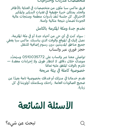
متخصصات مدربات واحترافيات
فريق ماكس سبا مكوّن من متخصصات في العناية بالأظافر
والجلد يمتلكن خبرة حقيقية في تقنيات البديكير والمنكير
الاحترافي. كل جلسة تُنفَّذ بأدوات معقّمة ومنتجات عالية
الجودة لضمان نتيجة مثالية وآمنة.
نخدم جدة ومكة المكرمة بالكامل
: سواء كنتِ في أي حي من أحياء جدة أو في مكة المكرمة،
نصل إليك في الموقع والوقت الذي يناسبك. ماكس سبا يغطي
جميع مناطق المدينتين دون رسوم إضافية للتنقل
حجز فوري عبر واتساب
تواصلي معنا عبر واتساب على
0510035772
وسيُحدَّد
موعدك خلال دقائق. لا انتظار طويل ولا إجراءات معقدة —
نلتزم بالوقت المتفق عليه تمامًا
خصوصية كاملة في بيئة مريحة
نقدم خدماتنا في منزلك أو فندقك بخصوصية تامة بعيدًا عن
ضجيج الصالونات العامة. راحتك وسلامتك أولويتنا في كل
زيارة.
الأسئلة الشائعة