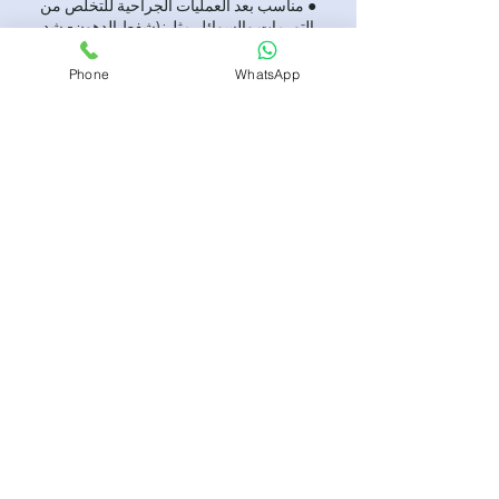
● مناسب بعد العمليات الجراحية للتخلص من
التورمات والسوائل مثل: (شفط الدهون- شد
● لا يوجد ايام معينة له وليس له آثار جانبية
Phone
WhatsApp
تفاصيل جهة الاتصال
23212, Jeddah 23353, Saudi
Arabia
23212, Jeddah 23212, Saudi
Arabia
Max SPA مساج منزلي وفندقي جدة | 0510035772 | ماكس سبا
JEDDAH,
مساج علاجي
بدكير ومنكير
حمام مغربي
مساج لمفاوي
الخدمات النسائية
الخدمات الرجالية